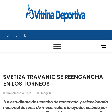
Saltar
al
Vitrin
TODO EN
contenido
DEPORTE
Depor
NACIONAL E
INTERNACIONA
facebook
twitter
instagram
B
o
t
ó
n
d
SVETIZA TRAVANIC SE REENGANCHA
e
EN LOS TORNEOS
m
e
Noviembre 4, 2021
Imagen
n
ú
*La estudiante de Derecho de tercer año y seleccionada
nacional de tenis de mesa, valoró la ayuda recibida por