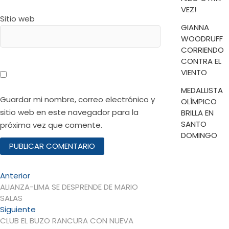
VEZ!
Sitio web
GIANNA
WOODRUFF
CORRIENDO
CONTRA EL
VIENTO
MEDALLISTA
Guardar mi nombre, correo electrónico y
OLÍMPICO
sitio web en este navegador para la
BRILLA EN
SANTO
próxima vez que comente.
DOMINGO
Navegación
Entrada
Anterior
anterior:
ALIANZA-LIMA SE DESPRENDE DE MARIO
de
SALAS
entradas
Entrada
Siguiente
siguiente:
CLUB EL BUZO RANCURA CON NUEVA