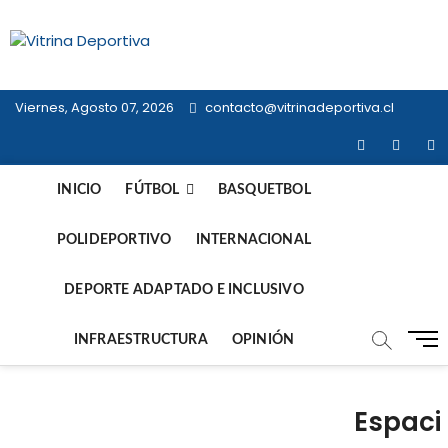
Saltar
al
Vitrina
contenido
TODO EN DEPORTE NACIONAL E
INTERNACIONAL
Deportiva
Viernes, Agosto 07, 2026
contacto@vitrinadeportiva.cl
facebook
twitter
in
INICIO
FÚTBOL
BASQUETBOL
POLIDEPORTIVO
INTERNACIONAL
DEPORTE ADAPTADO E INCLUSIVO
B
INFRAESTRUCTURA
OPINIÓN
o
t
ó
Espaci
n
d