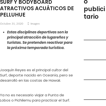
o
SURF Y BODYBOARD
e
ATRACTIVOS ACUÁTICOS DE
publici
m
PELLUHUE
tario
e
n
Octubre 31, 2020
Imagen
ú
Estas disciplinas deportivas son la
principal atracción de lugareños y
turistas. Se pretenden reactivar para
la próxima temporada turística.
Joaquín Reyes es el principal cultor del
Surf, deporte nacido en Oceanía, pero se
desarrolló en las costas de Hawaii.
Ya no es necesario viajar a Punta de
Lobos o Pichilemu para practicar el Surf.