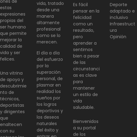
ones de
vida, tratado
Es fácil
Deporte
estas
desde una
pensar en la
adaptado e
expresiones
manera
felicidad
inclusivo
propias del
altamente
como un
Infraestruct
ser humano
profesional
resultado,
ura
que permite
como se lo
pero
Opinión
mejorar la
merecen.
aprender a
calidad de
sentirnos
vida y ser
El día a día
bien a pesar
felices.
del esfuerzo
de las
por la
circunstanci
superación
Una vitrina
as es clave
personal, de
de apoyo y
para
plasmar en
descubrimie
mantener
realidad los
nto de
un estilo de
sueños por
técnicos,
vida
los logros
deportistas
saludable.
deportivos y
y dirigentes
los deseos
que
Bienvenidos
naturales
enaltecen
a su portal
del éxito y
con su
de los
entrar en