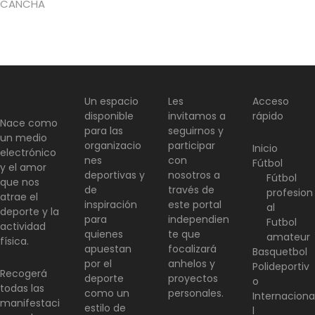
CANCHA
Un espacio
Les
Acceso
disponible
invitamos a
rápido
Nace como
para las
seguirnos y
un medio
organizacio
participar
Inicio
electrónico
nes
con
Fútbol
y el amor
deportivas y
nosotros a
Fútbol
que nos
de
través de
profesion
atrae el
inspiración
este portal
al
deporte y la
para
independien
Futbol
actividad
quienes
te que
amateur
física.
apuestan
focalizará
Basquetbol
por el
anhelos y
Polideportiv
Recogerá
deporte
proyectos
o
todas las
como un
personales.
Internaciona
manifestaci
estilo de
l