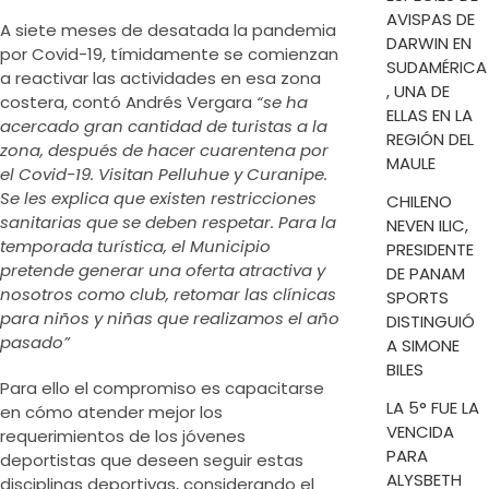
AVISPAS DE
A siete meses de desatada la pandemia
DARWIN EN
por Covid-19, tímidamente se comienzan
SUDAMÉRICA
a reactivar las actividades en esa zona
, UNA DE
costera, contó Andrés Vergara
“se ha
ELLAS EN LA
acercado gran cantidad de turistas a la
REGIÓN DEL
zona, después de hacer cuarentena por
MAULE
el Covid-19. Visitan Pelluhue y Curanipe.
Se les explica que existen restricciones
CHILENO
sanitarias que se deben respetar. Para la
NEVEN ILIC,
temporada turística, el Municipio
PRESIDENTE
pretende generar una oferta atractiva y
DE PANAM
nosotros como club, retomar las clínicas
SPORTS
para niños y niñas que realizamos el año
DISTINGUIÓ
pasado”
A SIMONE
BILES
Para ello el compromiso es capacitarse
LA 5° FUE LA
en cómo atender mejor los
VENCIDA
requerimientos de los jóvenes
PARA
deportistas que deseen seguir estas
ALYSBETH
disciplinas deportivas, considerando el