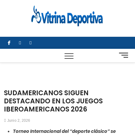
Saltar
al
Vitrin
TODO EN
contenido
DEPORTE
Depor
NACIONAL E
INTERNACIONA
facebook
twitter
instagram
B
o
t
ó
n
d
SUDAMERICANOS SIGUEN
e
DESTACANDO EN LOS JUEGOS
m
IBEROAMERICANOS 2026
e
n
ú
Junio 2, 2026
Torneo Internacional del “deporte clásico” se