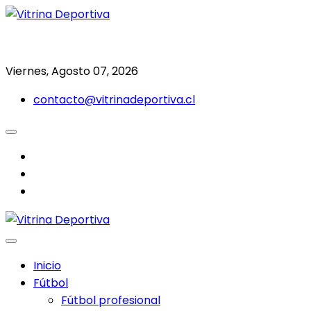
Saltar
al
Todo en deporte nacional e internacional
Vitrina Deportiva
contenido
Viernes, Agosto 07, 2026
contacto@vitrinadeportiva.cl
facebook
twitter
instagram
Inicio
Fútbol
Fútbol profesional