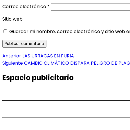
Correo electrónico
*
Sitio web
Guardar mi nombre, correo electrónico y sitio web 
Navegación
Entrada
Anterior
LAS URRACAS EN FURIA
anterior:
Entrada
Siguiente
CAMBIO CLIMÁTICO DISPARA PELIGRO DE PLA
de
siguiente:
entradas
Espacio publicitario