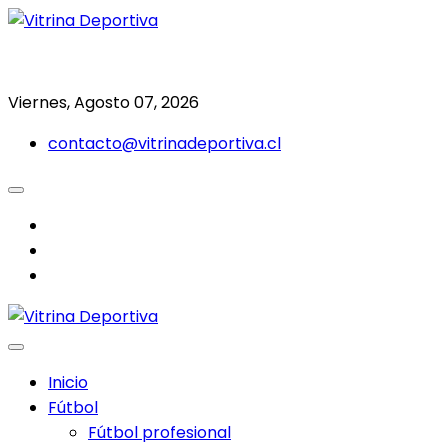
Saltar
al
Todo en deporte nacional e internacional
Vitrina Deportiva
contenido
Viernes, Agosto 07, 2026
contacto@vitrinadeportiva.cl
facebook
twitter
instagram
Inicio
Fútbol
Fútbol profesional