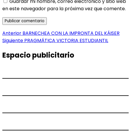
Guardar mi nombre, correo electrónico y sitio web
en este navegador para la próxima vez que comente.
Navegación
Entrada
Anterior
BARNECHEA CON LA IMPRONTA DEL KÁISER
anterior:
Entrada
Siguiente
PRAGMÁTICA VICTORIA ESTUDIANTIL
de
siguiente:
entradas
Espacio publicitario