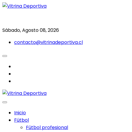
Saltar
al
Todo en deporte nacional e internacional
Vitrina Deportiva
contenido
Sábado, Agosto 08, 2026
contacto@vitrinadeportiva.cl
facebook
twitter
instagram
Inicio
Fútbol
Fútbol profesional