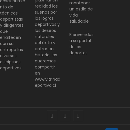
plasmar en
descubrimie
mantener
realidad los
nto de
un estilo de
sueños por
técnicos,
vida
los logros
deportistas
saludable.
deportivos y
y dirigentes
los deseos
que
Bienvenidos
naturales
enaltecen
a su portal
del éxito y
con su
de los
entrar en
entrega las
deportes.
historia, los
diversas
queremos
disciplinas
compartir
deportivas.
en
www.vitrinad
eportiva.cl
facebook
twitter
instagram