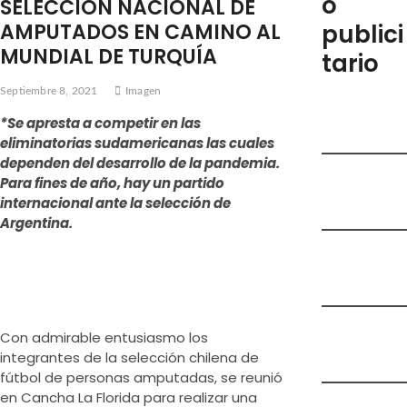
o
SELECCIÓN NACIONAL DE
e
AMPUTADOS EN CAMINO AL
publici
m
MUNDIAL DE TURQUÍA
tario
e
n
Septiembre 8, 2021
Imagen
ú
*Se apresta a competir en las
eliminatorias sudamericanas las cuales
dependen del desarrollo de la pandemia.
Para fines de año, hay un partido
internacional ante la selección de
Argentina.
Con admirable entusiasmo los
integrantes de la selección chilena de
fútbol de personas amputadas, se reunió
en Cancha La Florida para realizar una