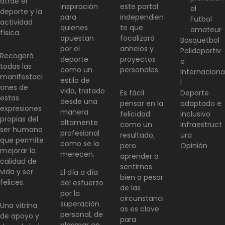
atrae el
inspiración
este portal
al
deporte y la
para
independien
Futbol
actividad
quienes
te que
amateur
física.
apuestan
focalizará
Basquetbol
por el
anhelos y
Polideportiv
Recogerá
deporte
proyectos
o
todas las
como un
personales.
Internaciona
manifestaci
estilo de
l
ones de
vida, tratado
Es fácil
Deporte
estas
desde una
pensar en la
adaptado e
expresiones
manera
felicidad
inclusivo
propias del
altamente
como un
Infraestruct
ser humano
profesional
resultado,
ura
que permite
como se lo
pero
Opinión
mejorar la
merecen.
aprender a
calidad de
sentirnos
vida y ser
El día a día
bien a pesar
felices.
del esfuerzo
de las
por la
circunstanci
superación
Una vitrina
as es clave
personal, de
de apoyo y
para