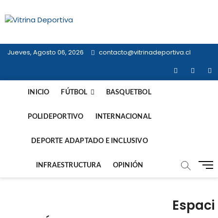
Saltar
al
Vitrina
contenido
TODO EN DEPORTE NACIONAL E
INTERNACIONAL
Deportiva
Jueves, Agosto 06, 2026
contacto@vitrinadeportiva.cl
facebook
twitter
in
INICIO
FÚTBOL
BASQUETBOL
POLIDEPORTIVO
INTERNACIONAL
DEPORTE ADAPTADO E INCLUSIVO
B
INFRAESTRUCTURA
OPINIÓN
o
t
ó
Espaci
n
d