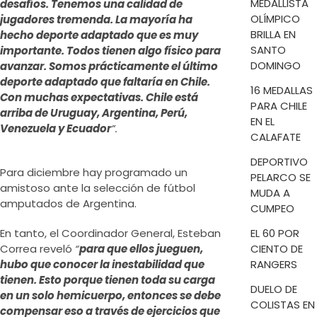
MEDALLISTA
desafíos. Tenemos una calidad de
OLÍMPICO
jugadores tremenda. La mayoría ha
BRILLA EN
hecho deporte adaptado que es muy
SANTO
importante. Todos tienen algo físico para
DOMINGO
avanzar. Somos prácticamente el último
deporte adaptado que faltaría en Chile.
16 MEDALLAS
Con muchas expectativas. Chile está
PARA CHILE
arriba de Uruguay, Argentina, Perú,
EN EL
Venezuela y Ecuador
”.
CALAFATE
DEPORTIVO
Para diciembre hay programado un
PELARCO SE
amistoso ante la selección de fútbol
MUDA A
amputados de Argentina.
CUMPEO
En tanto, el Coordinador General, Esteban
EL 60 POR
Correa reveló
“
para que ellos jueguen,
CIENTO DE
hubo que conocer la inestabilidad que
RANGERS
tienen. Esto porque tienen toda su carga
DUELO DE
en un solo hemicuerpo, entonces se debe
COLISTAS EN
compensar eso a través de ejercicios que