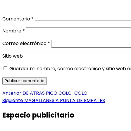
Comentario
*
Nombre
*
Correo electrónico
*
Sitio web
Guardar mi nombre, correo electrónico y sitio web 
Navegación
Entrada
Anterior
DE ATRÁS PICÓ COLO-COLO
anterior:
Entrada
Siguiente
MAGALLANES A PUNTA DE EMPATES
de
siguiente:
entradas
Espacio publicitario