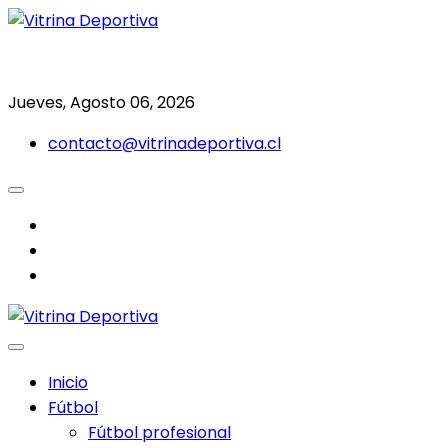
Saltar
al
Todo en deporte nacional e internacional
Vitrina Deportiva
contenido
Jueves, Agosto 06, 2026
contacto@vitrinadeportiva.cl
facebook
twitter
instagram
Inicio
Fútbol
Fútbol profesional