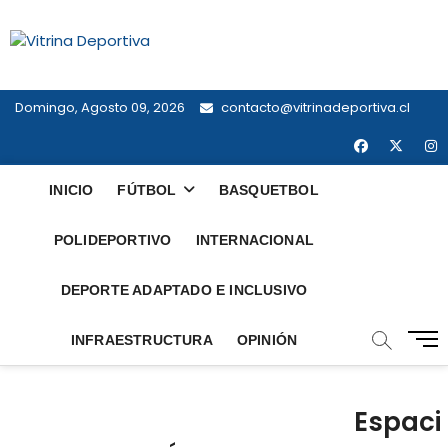
Saltar
al
Vitrina
contenido
TODO EN DEPORTE NACIONAL E
INTERNACIONAL
Deportiva
Domingo, Agosto 09, 2026
contacto@vitrinadeportiva.cl
faceboo
twit
i
INICIO
FÚTBOL
BASQUETBOL
POLIDEPORTIVO
INTERNACIONAL
DEPORTE ADAPTADO E INCLUSIVO
B
INFRAESTRUCTURA
OPINIÓN
o
t
ó
Espaci
n
d