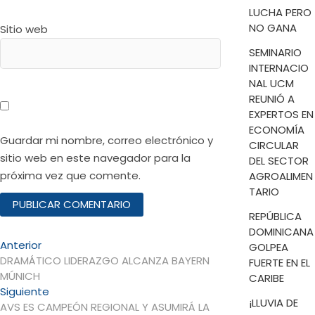
LUCHA PERO
NO GANA
Sitio web
SEMINARIO
INTERNACIO
NAL UCM
REUNIÓ A
EXPERTOS EN
ECONOMÍA
Guardar mi nombre, correo electrónico y
CIRCULAR
sitio web en este navegador para la
DEL SECTOR
próxima vez que comente.
AGROALIMEN
TARIO
REPÚBLICA
DOMINICANA
Navegación
Entrada
Anterior
GOLPEA
anterior:
DRAMÁTICO LIDERAZGO ALCANZA BAYERN
FUERTE EN EL
de
MÚNICH
CARIBE
entradas
Entrada
Siguiente
¡LLUVIA DE
siguiente:
AVS ES CAMPEÓN REGIONAL Y ASUMIRÁ LA