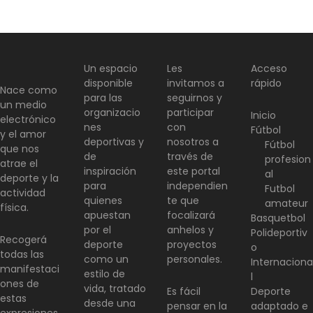
Un espacio
Les
Acceso
disponible
invitamos a
rápido
Nace como
para las
seguirnos y
un medio
organizacio
participar
Inicio
electrónico
nes
con
Fútbol
y el amor
deportivas y
nosotros a
Fútbol
que nos
de
través de
profesion
atrae el
inspiración
este portal
al
deporte y la
para
independien
Futbol
actividad
quienes
te que
amateur
física.
apuestan
focalizará
Basquetbol
por el
anhelos y
Polideportiv
Recogerá
deporte
proyectos
o
todas las
como un
personales.
Internaciona
manifestaci
estilo de
l
ones de
vida, tratado
Es fácil
Deporte
estas
desde una
pensar en la
adaptado e