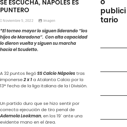
o
SE ESCUCHA, NÁPOLES ES
e
PUNTERO
publici
m
tario
e
Noviembre 5, 2022
Imagen
n
*El torneo mayor lo siguen liderando “los
ú
hijos de Maradona”. Con alta capacidad
lo dieron vuelta y siguen su marcha
hacia el Scudetto.
A 32 puntos llegó
SS Calcio Nápoles
tras
imponerse
2 x 1
a Atalanta Calcio por la
13° fecha de la liga italiana de la I División.
Un partido duro que se hizo sentir por
correcta ejecución de tiro penal de
Ademola Lookman
, en los 19´ ante una
evidente mano en el área.