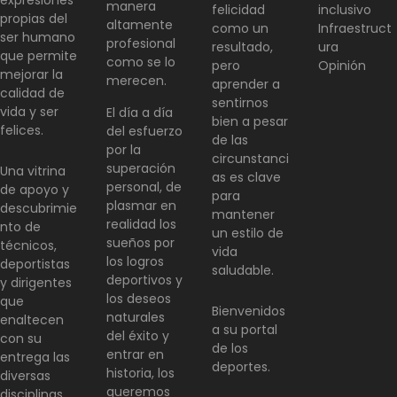
expresiones
manera
felicidad
inclusivo
propias del
altamente
como un
Infraestruct
ser humano
profesional
resultado,
ura
que permite
como se lo
pero
Opinión
mejorar la
merecen.
aprender a
calidad de
sentirnos
vida y ser
El día a día
bien a pesar
felices.
del esfuerzo
de las
por la
circunstanci
superación
Una vitrina
as es clave
personal, de
de apoyo y
para
plasmar en
descubrimie
mantener
realidad los
nto de
un estilo de
sueños por
técnicos,
vida
los logros
deportistas
saludable.
deportivos y
y dirigentes
los deseos
que
Bienvenidos
naturales
enaltecen
a su portal
del éxito y
con su
de los
entrar en
entrega las
deportes.
historia, los
diversas
queremos
disciplinas