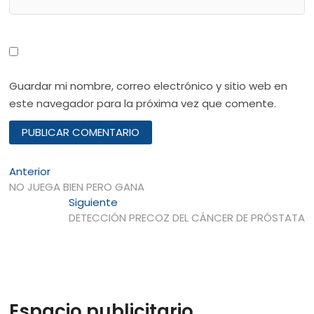
Guardar mi nombre, correo electrónico y sitio web en
este navegador para la próxima vez que comente.
Navegación
Entrada
Anterior
anterior:
NO JUEGA BIEN PERO GANA
de
Entrada
Siguiente
entradas
siguiente:
DETECCIÓN PRECOZ DEL CÁNCER DE PRÓSTATA
Espacio publicitario