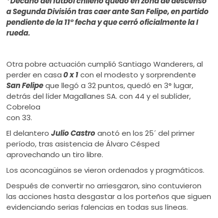
*Decano del fútbol chileno quedó en zona de descenso
ú
a Segunda División tras caer ante San Felipe, en partido
pendiente de la 11° fecha y que cerró oficialmente la I
rueda.
Otra pobre actuación cumplió Santiago Wanderers, al
perder en casa
0 x 1
con el modesto y sorprendente
San Felipe
que llegó a 32 puntos, quedó en 3° lugar,
detrás del líder Magallanes
SA. con 44 y el sublíder,
Cobreloa
con 33.
El delantero
Julio Castro
anotó en los 25´ del primer
período, tras asistencia de Álvaro Césped
aprovechando un tiro libre.
Los aconcagüinos se vieron ordenados y pragmáticos.
Después de convertir no arriesgaron, sino contuvieron
las acciones hasta desgastar a los porteños que siguen
evidenciando serias falencias en todas sus líneas.