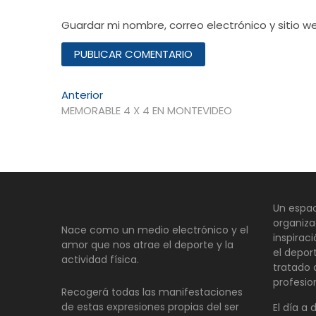
Guardar mi nombre, correo electrónico y sitio 
Navegación
Entrada
Anterior
anterior:
MEMORABLE 4 X 4 EN MONTEVIDEO
de
entradas
Un espac
organiza
Nace como un medio electrónico y el
inspirac
amor que nos atrae el deporte y la
el depor
actividad física.
tratado
profesio
Recogerá todas las manifestaciones
de estas expresiones propias del ser
El día a 