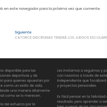
web en este navegador para la próxima vez que comente.
Entrada
Siguiente
siguiente:
CATORCE DISCIPLINAS TENDRÁ LOS JUEGOS ESCOLAR
io disponible para las
Les invitamos a seguirnos y pa
ciones deportivas y de
con nosotros a través de este
ión para quienes apuestan por
independiente que focalizará
te como un estilo de vida,
y proyectos personales.
 desde una manera altamente
nal como se lo merecen.
Es fácil pensar en la felicida
resultado, pero aprender a se
día del esfuerzo por la
bien a pesar de las circunsta