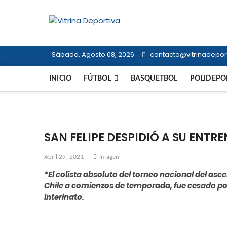
Saltar
al
Vitrina Dep
contenido
TODO EN DEPORTE NACIONAL E I
Sábado, Agosto 08, 2026
contacto@vitrinadeport
INICIO
FÚTBOL
BASQUETBOL
POLIDEPO
SAN FELIPE DESPIDIÓ A SU ENTR
Abril 29, 2021
Imagen
*El colista absoluto del torneo nacional del as
Chile a comienzos de temporada, fue cesado po
interinato.