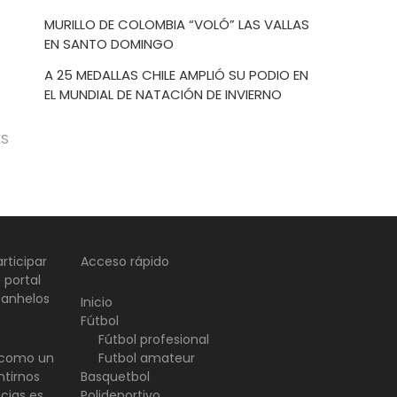
MURILLO DE COLOMBIA “VOLÓ” LAS VALLAS
EN SANTO DOMINGO
A 25 MEDALLAS CHILE AMPLIÓ SU PODIO EN
EL MUNDIAL DE NATACIÓN DE INVIERNO
ES
rticipar
Acceso rápido
 portal
 anhelos
Inicio
Fútbol
Fútbol profesional
d como un
Futbol amateur
ntirnos
Basquetbol
ncias es
Polideportivo