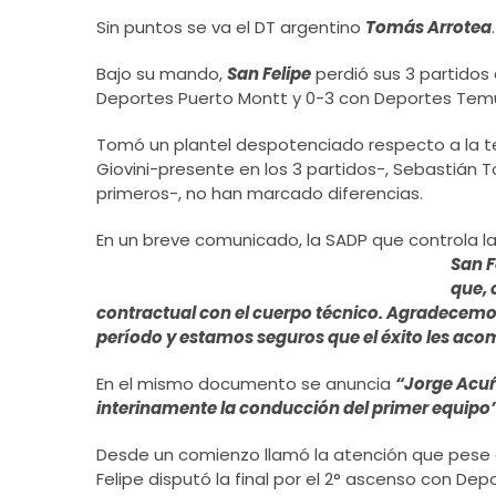
Sin puntos se va el DT argentino
Tomás Arrotea
.
Bajo su mando,
San Felipe
perdió sus 3 partidos 
Deportes Puerto Montt y 0-3 con Deportes Tem
Tomó un plantel despotenciado respecto a la te
Giovini-presente en los 3 partidos-, Sebastián T
primeros-, no han marcado diferencias.
En un breve comunicado, la SADP que controla la
San F
que, 
contractual con el cuerpo técnico. Agradecemos
período y estamos seguros que el éxito les aco
En el mismo documento se anuncia
“Jorge Acuña
interinamente la conducción del primer equipo”
Desde un comienzo llamó la atención que pese 
Felipe disputó la final por el 2° ascenso con Depo