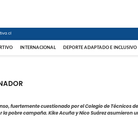
ortiva
NTERNACIONAL
iva.cl
RTIVO
INTERNACIONAL
DEPORTE ADAPTADO E INCLUSIVO
ENADOR
censo, fuertemente cuestionado por el Colegio de Técnicos d
r la pobre campaña. Kike Acuña y Nico Suárez asumieron u