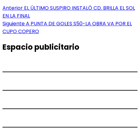
Navegación
Entrada
Anterior
EL ÚLTIMO SUSPIRO INSTALÓ CD. BRILLA EL SOL
anterior:
EN LA FINAL
de
Entrada
Siguiente
A PUNTA DE GOLES S50-LA OBRA VA POR EL
entradas
siguiente:
CUPO COPERO
Espacio publicitario