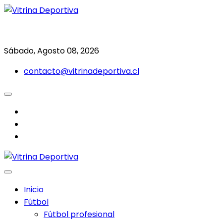
Saltar
al
Todo en deporte nacional e internacional
Vitrina Deportiva
contenido
Sábado, Agosto 08, 2026
contacto@vitrinadeportiva.cl
facebook
twitter
instagram
Inicio
Fútbol
Fútbol profesional