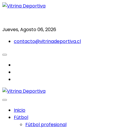
Saltar
al
Todo en deporte nacional e internacional
Vitrina Deportiva
contenido
Jueves, Agosto 06, 2026
contacto@vitrinadeportiva.cl
facebook
twitter
instagram
Inicio
Fútbol
Fútbol profesional