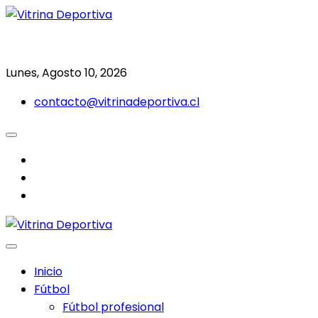
Saltar
al
Todo en deporte nacional e internacional
Vitrina Deportiva
contenido
Lunes, Agosto 10, 2026
contacto@vitrinadeportiva.cl
facebook
twitter
instagram
Inicio
Fútbol
Fútbol profesional