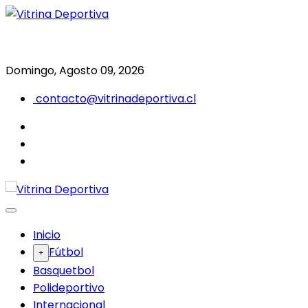
Saltar
al
Todo en deporte nacional e internacional
Vitrina Deportiva
contenido
Domingo, Agosto 09, 2026
contacto@vitrinadeportiva.cl
facebook
twitter
instagram
Inicio
Fútbol
Basquetbol
Polideportivo
Internacional