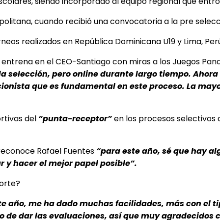
colares, siendo incorporado al equipo regional que entró 
opolitana, cuando recibió una convocatoria a la pre selecc
eos realizados en República Dominicana U19 y Lima, Perú 
e entrena en el CEO-Santiago con miras a los Juegos Pa
la selección, pero online durante largo tiempo. Ahora
ionista que es fundamental en este proceso. La mayor 
rtivas del
“punta-receptor”
en los procesos selectivos q
 reconoce Rafael Fuentes
“para este año, sé que hay al
 y hacer el mejor papel posible”.
porte?
te año, me ha dado muchas facilidades, más con el ti
o de dar las evaluaciones, así que muy agradecidos c