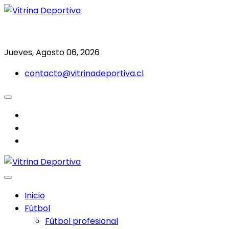
Saltar
al
Todo en deporte nacional e internacional
Vitrina Deportiva
contenido
Jueves, Agosto 06, 2026
contacto@vitrinadeportiva.cl
facebook
twitter
instagram
Inicio
Fútbol
Fútbol profesional