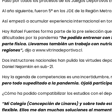
Pasó por todos los procesos de los Juegos Deportivos Es
Al año siguiente, fueron 5° en los JDE de la Región Metr
Así empezó a acumular experiencia internacional en torn
Hoy Rafael Fuentes forma parte de la pre selección qu
dificultades por la pandemia
“he podido entrenar con 
parte física. Llevamos también un trabajo con nutric
regiones”,
dijo a www.vitrinadeportiva.cl.
Dos instructores nacionales han pulido las virtudes depo
Daniel Nejamkin en sub-21.
Hoy la agenda de competencias es una incertidumbre,
pero todo supeditado a la
pandemia. Ojalá participar
¿Cómo ha podido compatibilizar los estudios con el de
“Mi Colegio (Concepción de Linares) y sobre todo es
flexible. Ellos me dan muchas soluciones al moment