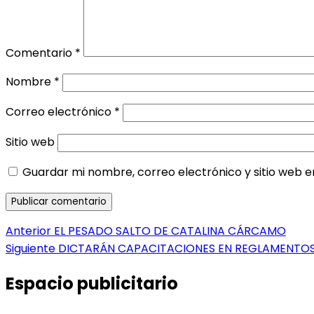
Comentario
*
Nombre
*
Correo electrónico
*
Sitio web
Guardar mi nombre, correo electrónico y sitio web 
Navegación
Entrada
Anterior
EL PESADO SALTO DE CATALINA CÁRCAMO
anterior:
Entrada
Siguiente
DICTARÁN CAPACITACIONES EN REGLAMENTOS
de
siguiente:
entradas
Espacio publicitario