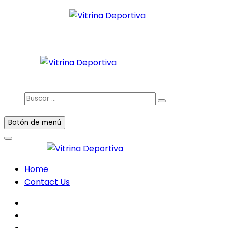
Saltar
al
Todo en deporte nacional e internacional
contenido
Vitrina Deportiva
facebook
twitter
instagram
Buscar
…
Botón de menú
Home
Contact Us
facebook
twitter
instagram