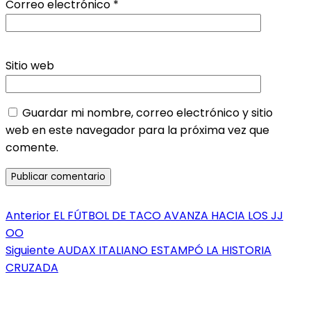
Correo electrónico
*
Sitio web
Guardar mi nombre, correo electrónico y sitio
web en este navegador para la próxima vez que
comente.
Navegación
Entrada
Anterior
EL FÚTBOL DE TACO AVANZA HACIA LOS JJ
anterior:
OO
de
Entrada
Siguiente
AUDAX ITALIANO ESTAMPÓ LA HISTORIA
entradas
siguiente:
CRUZADA