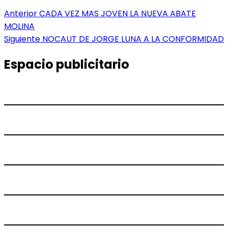
Navegación
Entrada
Anterior
CADA VEZ MAS JOVEN LA NUEVA ABATE
anterior:
MOLINA
de
Entrada
Siguiente
NOCAUT DE JORGE LUNA A LA CONFORMIDAD
entradas
siguiente:
Espacio publicitario