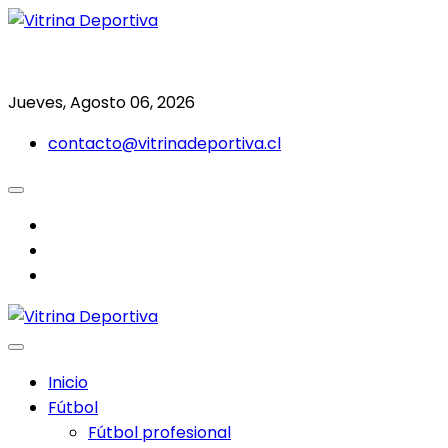
Saltar
al
Todo en deporte nacional e internacional
Vitrina Deportiva
contenido
Jueves, Agosto 06, 2026
contacto@vitrinadeportiva.cl
facebook
twitter
instagram
Inicio
Fútbol
Fútbol profesional