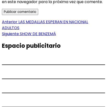
en este navegador para la próxima vez que comente.
Navegación
Entrada
Anterior
LAS MEDALLAS ESPERAN EN NACIONAL
anterior:
ADULTOS
de
Entrada
Siguiente
SHOW DE BENZEMÁ
entradas
siguiente:
Espacio publicitario