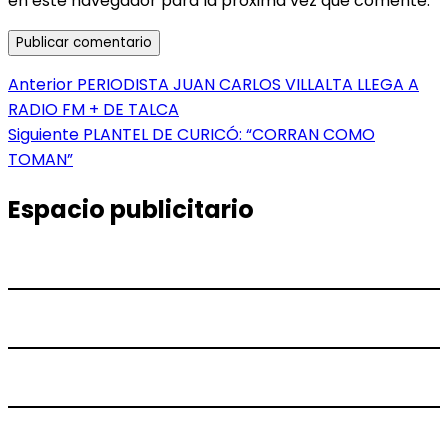
en este navegador para la próxima vez que comente.
Navegación
Entrada
Anterior
PERIODISTA JUAN CARLOS VILLALTA LLEGA A
anterior:
RADIO FM + DE TALCA
de
Entrada
Siguiente
PLANTEL DE CURICÓ: “CORRAN COMO
entradas
siguiente:
TOMAN”
Espacio publicitario