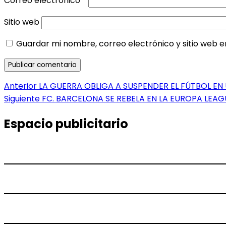
Correo electrónico
*
Sitio web
Guardar mi nombre, correo electrónico y sitio web 
Navegación
Entrada
Anterior
LA GUERRA OBLIGA A SUSPENDER EL FÚTBOL EN
anterior:
Entrada
Siguiente
FC. BARCELONA SE REBELA EN LA EUROPA LEAG
de
siguiente:
entradas
Espacio publicitario