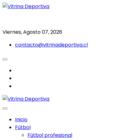
Saltar
al
Todo en deporte nacional e internacional
Vitrina Deportiva
contenido
Viernes, Agosto 07, 2026
contacto@vitrinadeportiva.cl
facebook
twitter
instagram
Inicio
Fútbol
Fútbol profesional