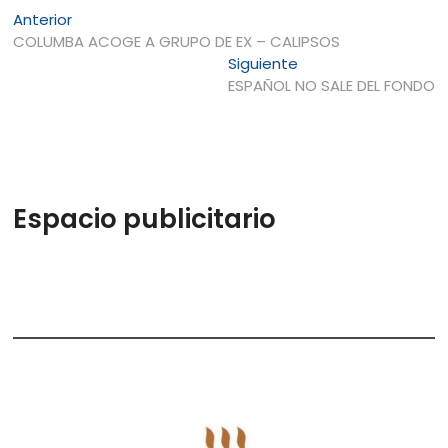
Navegación
Entrada
Anterior
anterior:
COLUMBA ACOGE A GRUPO DE EX – CALIPSOS
de
Entrada
Siguiente
entradas
siguiente:
ESPAÑOL NO SALE DEL FONDO
Espacio publicitario