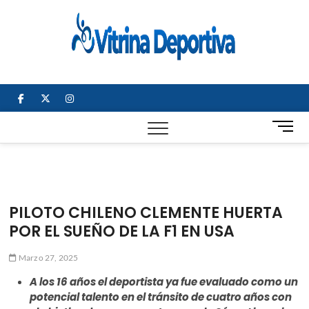
Saltar
al
Vitrin
TODO EN
contenido
DEPORTE
Depor
NACIONAL E
INTERNACIONAL
facebook
twitter
instagram
B
o
t
ó
n
d
PILOTO CHILENO CLEMENTE HUERTA
e
POR EL SUEÑO DE LA F1 EN USA
m
e
Marzo 27, 2025
n
ú
A los 16 años el deportista ya fue evaluado como un
potencial talento en el tránsito de cuatro años con