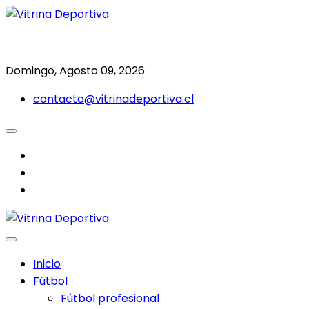
Saltar
al
Todo en deporte nacional e internacional
Vitrina Deportiva
contenido
Domingo, Agosto 09, 2026
contacto@vitrinadeportiva.cl
facebook
twitter
instagram
Inicio
Fútbol
Fútbol profesional