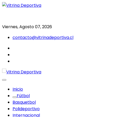
Saltar
al
Todo en deporte nacional e internacional
Vitrina Deportiva
contenido
Viernes, Agosto 07, 2026
contacto@vitrinadeportiva.cl
facebook
twitter
instagram
Inicio
Fútbol
Basquetbol
Polideportivo
Internacional