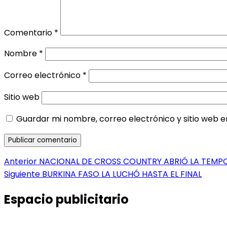
Comentario
*
Nombre
*
Correo electrónico
*
Sitio web
Guardar mi nombre, correo electrónico y sitio web 
Navegación
Entrada
Anterior
NACIONAL DE CROSS COUNTRY ABRIÓ LA TEMP
anterior:
Entrada
Siguiente
BURKINA FASO LA LUCHÓ HASTA EL FINAL
de
siguiente:
entradas
Espacio publicitario