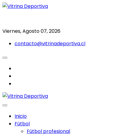
Saltar
al
Todo en deporte nacional e internacional
Vitrina Deportiva
contenido
Viernes, Agosto 07, 2026
contacto@vitrinadeportiva.cl
facebook
twitter
instagram
Inicio
Fútbol
Fútbol profesional