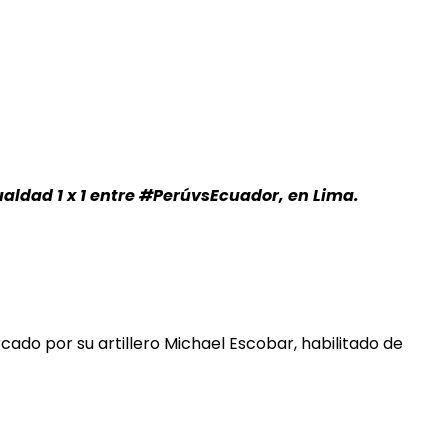
aldad 1 x 1 entre #PerúvsEcuador, en Lima.
cado por su artillero Michael Escobar, habilitado de