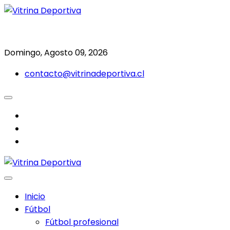
Saltar
al
Todo en deporte nacional e internacional
Vitrina Deportiva
contenido
Domingo, Agosto 09, 2026
contacto@vitrinadeportiva.cl
facebook
twitter
instagram
Inicio
Fútbol
Fútbol profesional