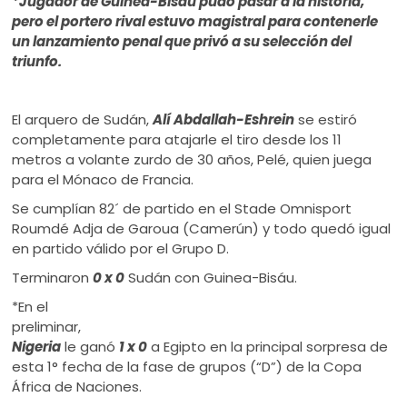
*Jugador de Guinea-Bisáu pudo pasar a la historia,
ú
pero el portero rival estuvo magistral para contenerle
un lanzamiento penal que privó a su selección del
triunfo.
El arquero de Sudán,
Alí Abdallah-Eshrein
se estiró
completamente para atajarle el tiro desde los 11
metros a volante zurdo de 30 años, Pelé, quien juega
para el Mónaco de Francia.
Se cumplían 82´ de partido en el Stade Omnisport
Roumdé Adja de Garoua (Camerún) y todo quedó igual
en partido válido por el Grupo D.
Terminaron
0 x 0
Sudán con Guinea-Bisáu.
*En el
preliminar,
Nigeria
le ganó
1 x 0
a Egipto en la principal sorpresa de
esta 1° fecha de la fase de grupos (“D”) de la Copa
África de Naciones.