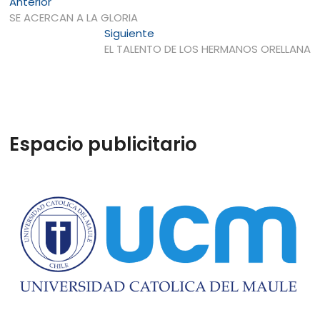
Navegación
Entrada
Anterior
anterior:
SE ACERCAN A LA GLORIA
de
Entrada
Siguiente
entradas
siguiente:
EL TALENTO DE LOS HERMANOS ORELLANA
Espacio publicitario