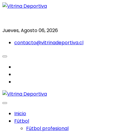
Saltar
al
Todo en deporte nacional e internacional
Vitrina Deportiva
contenido
Jueves, Agosto 06, 2026
contacto@vitrinadeportiva.cl
facebook
twitter
instagram
Inicio
Fútbol
Fútbol profesional