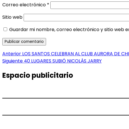
Correo electrónico
*
Sitio web
Guardar mi nombre, correo electrónico y sitio web 
Navegación
Entrada
Anterior
LOS SANTOS CELEBRAN AL CLUB AURORA DE CHI
anterior:
Entrada
Siguiente
40 LUGARES SUBIÓ NICOLÁS JARRY
de
siguiente:
entradas
Espacio publicitario