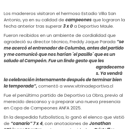
Los madereros visitaron el hermoso Estadio Villa San
Antonio, ya en su calidad de
campeones
que lograron la
fecha anterior tras superar
3 x 0
a Deportivo Maule.
Fueron recibidos en un ambiente de cordialidad que
agradeció su director técnico, Freddy Jaque Parada
“se
me acercó el entrenador de Columba, antes del partido
y me comunicó que nos harían ´el pasillo´ que es un
saludo al Campeón. Fue un lindo
gesto que les
agradecemo
s. Ya vendrá
la celebración internamente después de terminar bien
la temporada”,
comentó a www.vitrinadeportiva.cl
Fue el penúltimo partido de Deportivo La Obra, previo al
merecido descanso y a preparar una nueva presencia
en Copa de Campeones ANFA 2025.
En la despedida futbolística, lo ganó el elenco que vistió
de
“canario” 7 x 4
, con anotaciones de
Jonathan