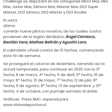
Challenge se disputará en las categorías Micro Max, Mini
Max, Júnior Max, Séniors Max, Máster Max, DD2 Súper
Máster, DD2 Séniors, DD2 Máster y DD2 Rookie.
En esta
última
correrán nueve pilotos novatos, de los cuales cuatro
provienen de la región del Biobío:
Ángel Carrasco,
Bastián Vera, Matheo Beltrán y Agustín Lara.
El calendario oficial consta de 10 fechas, comenzando
este fin de semana.
Se proseguirá el catorce de diciembre, cerrando así la
actual temporada, para continuar en 2025 con la 3ª
fecha, 8 de marzo; 4ª fecha, 5 de abril; 5ª fecha, 10 de
mayo; 6ª fecha, 31 de mayo; 7ª fecha, 12 de julio; 8ª
fecha, 9 de agosto; 9ª fecha, 13 de septiembre; y 10ª
fecha, 4 de octubre, con puntaje sumado al doble.
Gráficas: Press RMC, especial para
www.vitrinadeportiva.cl