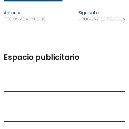
Navegación
Entrada
Entrada
Anterior
Siguiente
anterior:
siguiente:
TODOS ADVERTIDOS
URUGUAY, DE PELÍCULA
de
entradas
Espacio publicitario