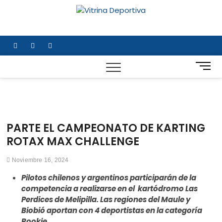
Saltar
al
Vitrina
TODO EN DEPORTE
contenido
NACIONAL E
Deportiv
INTERNACIONAL
facebook
twitter
instagram
B
o
t
ó
n
d
PARTE EL CAMPEONATO DE KARTING
e
ROTAX MAX CHALLENGE
m
e
Noviembre 16, 2024
n
ú
Pilotos chilenos y argentinos participarán de la
competencia a realizarse en el kartódromo Las
Perdices de Melipilla. Las regiones del Maule y
Biobió aportan con 4 deportistas en la categoría
Rookie.