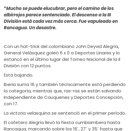
ú
*
Mucho se puede elucubrar, pero el camino de los
albirrojos parece sentenciado. El descenso a la III
División está cada vez más cerca. Fue vapuleado en
Rancagua. Un desastre.
Con un hat-trick del colombiano John Deyvid Alegría,
General Velásquez goleó 6 x 0 a Deportes Linares y lo
estancó en el último lugar del Torneo Nacional de la II
División con 12 puntos.
Está bajando.
Iberia suma 16 y también técnicamente está perdiendo
la categoría, mientras que, ras-ras se están salvando
Independiente de Cauquenes y Deportes Concepción,
con 17.
La victoria velasquina se sentenció en el primer período.
El cafetero Alegría llevó la fiesta cumbiambera hasta
Rancagua, marcando sobre los 16´, 27´ y 35´ hasta que