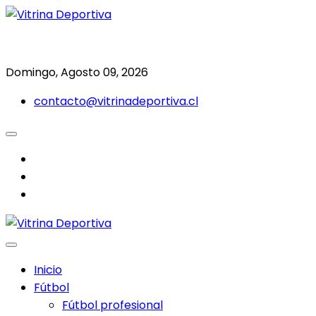
Saltar
al
Todo en deporte nacional e internacional
Vitrina Deportiva
contenido
Domingo, Agosto 09, 2026
contacto@vitrinadeportiva.cl
facebook
twitter
instagram
Inicio
Fútbol
Fútbol profesional