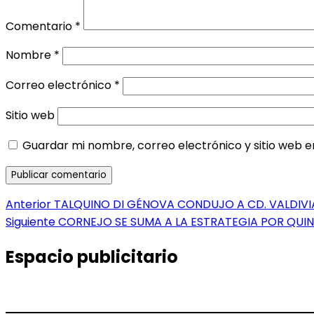
Comentario
*
Nombre
*
Correo electrónico
*
Sitio web
Guardar mi nombre, correo electrónico y sitio web 
Navegación
Entrada
Anterior
TALQUINO DI GÉNOVA CONDUJO A CD. VALDIVI
anterior:
Entrada
Siguiente
CORNEJO SE SUMA A LA ESTRATEGIA POR QUIN
de
siguiente:
entradas
Espacio publicitario