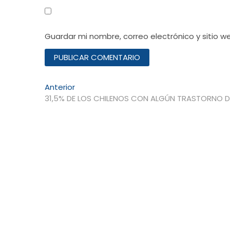
Guardar mi nombre, correo electrónico y sitio 
Navegación
Entrada
Anterior
anterior:
31,5% DE LOS CHILENOS CON ALGÚN TRASTORNO D
de
entradas