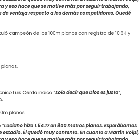
rca y eso hace que se motive más por seguir trabajando,
s de ventaja respecto a los demás competidores. Quedé
ituló campeón de los 100m planos con registro de 10.64 y
 planos.
nico Luis Cerda indicó “
solo decir que Dios es justo
”,
o.
00m planos.
 “
Luciano hizo 1.54.17 en 800 metros planos. Esperábamos
estadio. Él quedó muy contento. En cuanto a Martín Volpi,
rca y eso hace que se motive más por seguir trabajando,