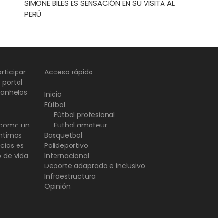
SIMONE BILES ES SENSACIÓN EN SU VISITA AL
PERÚ
rticipar
Acceso rápido
 portal
 anhelos
Inicio
Fútbol
Fútbol profesional
d como un
Futbol amateur
ntirnos
Basquetbol
ncias es
Polideportivo
o de vida
Internacional
Deporte adaptado e inclusivo
Infraestructura
Opinión