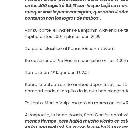
en los 400 registró 54.21 con lo que bajó su ma
aunque vale la pena consignar, que daba 4 año
contenta con los logros de ambos
”.
Por su parte, el linarense Benjamín Aravena se t
repitió en los 200m planos con 21.99.
De paso, clasificó al Panamericano Juvenil.
Su coterránea Pía Hachím compitió en los 400m
Remató en 4° lugar con 1.02.01.
Sobre la actuación de ambos deportistas, su téc
compartiendo el orgullo de lo que han alcanzad
En tanto, Martín Volpi, mejoró su marca en los 4
Al respecto, la head coach, Sara Cortés enfatizó
menos tiempo, pero había mucho viento en este 
en los 400 registró 54.21 con lo que bajó su ma