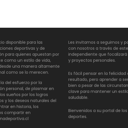
io disponible para las
Les invitamos a seguirnos y pa
ciones deportivas y de
con nosotros a través de este
ión para quienes apuestan por
independiente que focalizará
te como un estilo de vida,
y proyectos personales.
 desde una manera altamente
nal como se lo merecen.
Es fácil pensar en la felicida
resultado, pero aprender a se
día del esfuerzo por la
bien a pesar de las circunsta
ón personal, de plasmar en
clave para mantener un estil
los sueños por los logros
saludable.
os y los deseos naturales del
ntrar en historia, los
Bienvenidos a su portal de los
s compartir en
deportes.
inadeportiva.cl