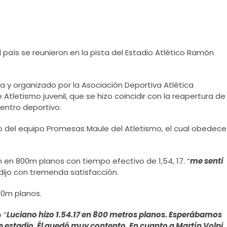
 país se reunieron en la pista del Estadio Atlético Ramón
 y organizado por la Asociación Deportiva Atlética
tletismo juvenil, que se hizo coincidir con la reapertura de
entro deportivo.
to del equipo Promesas Maule del Atletismo, el cual obedece
en 800m planos con tiempo efectivo de 1,54, 17. “
me sentí
 dijo con tremenda satisfacción.
00m planos.
 “
Luciano hizo 1.54.17 en 800 metros planos. Esperábamos
estadio. Él quedó muy contento. En cuanto a Martín Volpi,