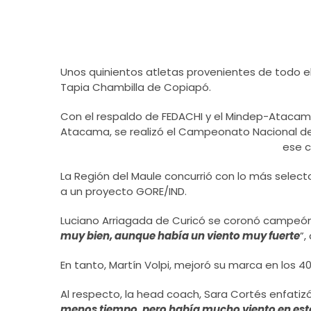
Unos quinientos atletas provenientes de todo el
Tapia Chambilla de Copiapó.
Con el respaldo de FEDACHI y el Mindep-Atacama
Atacama, se realizó el Campeonato Nacional de A
ese c
La Región del Maule concurrió con lo más selec
a un proyecto GORE/IND.
Luciano Arriagada de Curicó se coronó campeón 
muy bien, aunque había un viento muy fuerte
”,
En tanto, Martín Volpi, mejoró su marca en los 4
Al respecto, la head coach, Sara Cortés enfatizó
menos tiempo, pero había mucho viento en este 