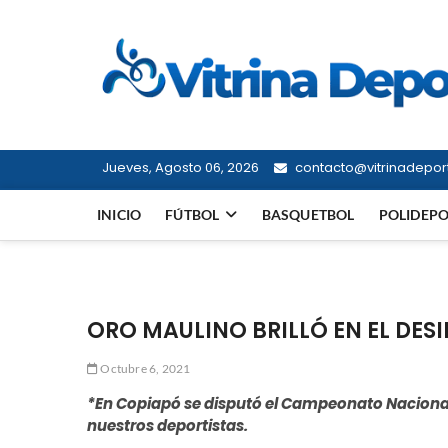
Saltar
al
contenido
Jueves, Agosto 06, 2026
contacto@vitrinadeport
INICIO
FÚTBOL
BASQUETBOL
POLIDEP
ORO MAULINO BRILLÓ EN EL DES
Octubre 6, 2021
*En Copiapó se disputó el Campeonato Nacional 
nuestros deportistas.