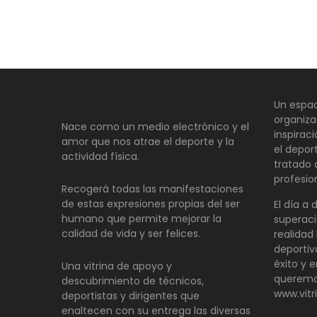
Un espac
organiza
Nace como un medio electrónico y el
inspirac
amor que nos atrae el deporte y la
el depor
actividad física.
tratado
profesio
Recogerá todas las manifestaciones
de estas expresiones propias del ser
El día a 
humano que permite mejorar la
superaci
calidad de vida y ser felices.
realidad 
deportiv
éxito y e
Una vitrina de apoyo y
queremo
descubrimiento de técnicos,
www.vitr
deportistas y dirigentes que
enaltecen con su entrega las diversas