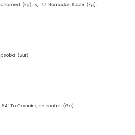
 Mohamed (Eg), y, 72´ Ramadán Sobhi (Eg).
apsoba (Bur).
84´ To Carneiro, en contra (Ga).