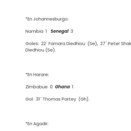
*En Johannesburgo:
Namibia 1
Senegal
3
Goles: 22´ Famara Diedhiou (Se), 27´ Peter Shal
Diedhiou (Se).
*En Harare:
Zimbabue 0
Ghana
1
Gol: 31´ Thomas Partey (Gh).
*En Agadir: