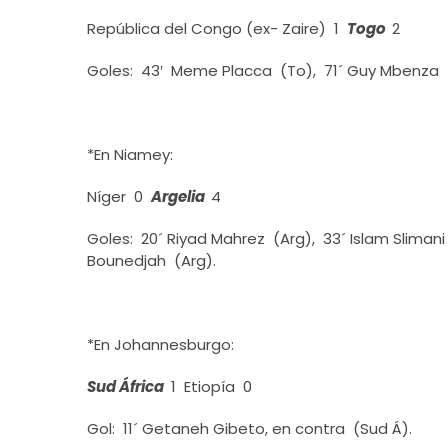
República del Congo (ex- Zaire) 1
Togo
2
Goles: 43′ Meme Placca (To), 71´ Guy Mbenza (
*En Niamey:
Níger 0
Argelia
4
Goles: 20´ Riyad Mahrez (Arg), 33´ Islam Sliman
Bounedjah (Arg).
*En Johannesburgo:
Sud África
1 Etiopía 0
Gol: 11´ Getaneh Gibeto, en contra (Sud Á).