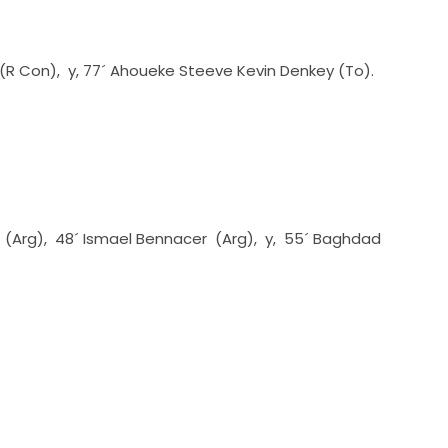
R Con), y, 77´ Ahoueke Steeve Kevin Denkey (To).
i (Arg), 48´ Ismael Bennacer (Arg), y, 55´ Baghdad