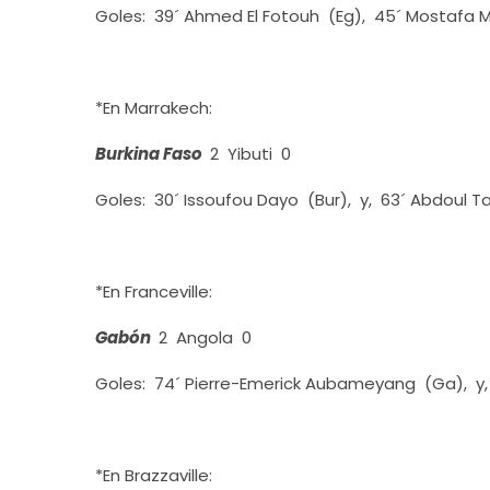
Goles: 39´ Ahmed El Fotouh (Eg), 45´ Mostafa
*En Marrakech:
Burkina Faso
2 Yibuti 0
Goles: 30´ Issoufou Dayo (Bur), y, 63´ Abdoul T
*En Franceville:
Gabón
2 Angola 0
Goles: 74´ Pierre-Emerick Aubameyang (Ga), y, 
*En Brazzaville: