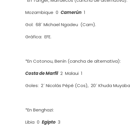
*En Tánger, Marruecos (cancha de alternativa):
Mozambique 0
Camerún
1
Gol: 68´ Michael Ngadeu (Cam).
Gráfica: EFE.
*En Cotonou, Benín (cancha de alternativa):
Costa de Marfil
2 Malaui 1
Goles: 2´ Nicolás Pépé (Cos), 20´ Khuda Muyaba
*En Benghazi:
Libia 0
Egipto
3