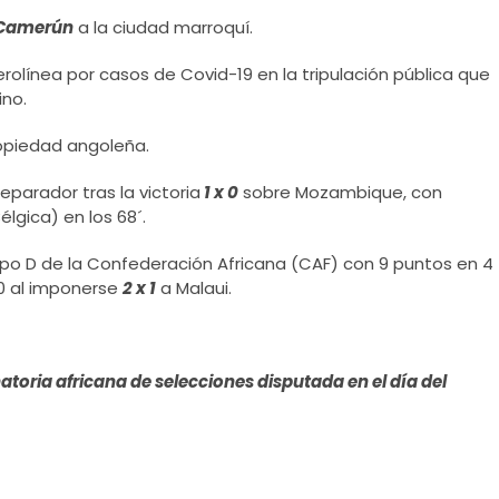
Camerún
a la ciudad marroquí.
olínea por casos de Covid-19 en la tripulación pública que
ino.
ropiedad angoleña.
eparador tras la victoria
1 x 0
sobre Mozambique, con
lgica) en los 68´.
upo D de la Confederación Africana (CAF) con 9 puntos en 4
10 al imponerse
2 x 1
a Malaui.
natoria africana de selecciones disputada en el día del