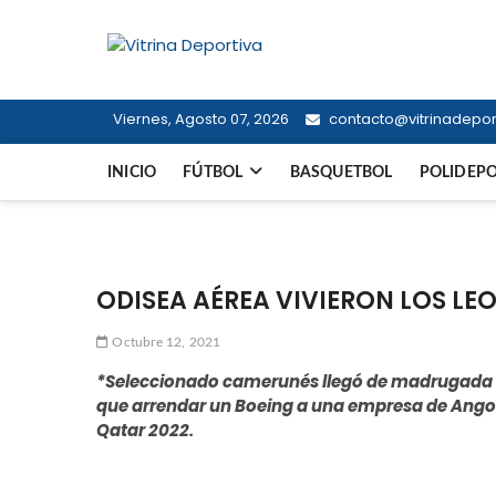
Saltar
al
Vitrina Dep
contenido
TODO EN DEPORTE NACIONAL E I
Viernes, Agosto 07, 2026
contacto@vitrinadeport
INICIO
FÚTBOL
BASQUETBOL
POLIDEP
ODISEA AÉREA VIVIERON LOS L
Octubre 12, 2021
*Seleccionado camerunés llegó de madrugada a 
que arrendar un Boeing a una empresa de Angola
Qatar 2022.