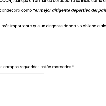
 (COCH), aunque en el mundo del deporte se inició como d
lo condecoró como
“el mejor
dirigente deportivo del paí
go más importante que un dirigente deportivo chileno a al
os campos requeridos están marcados
*