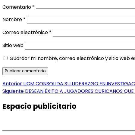
Comentario
*
Nombre
*
Correo electrónico
*
Sitio web
Guardar mi nombre, correo electrónico y sitio web 
Navegación
Entrada
Anterior
UCM CONSOLIDA SU LIDERAZGO EN INVESTIGA
anterior:
Entrada
Siguiente
DESEAN ÉXITO A JUGADORES CURICANOS QUE 
de
siguiente:
entradas
Espacio publicitario