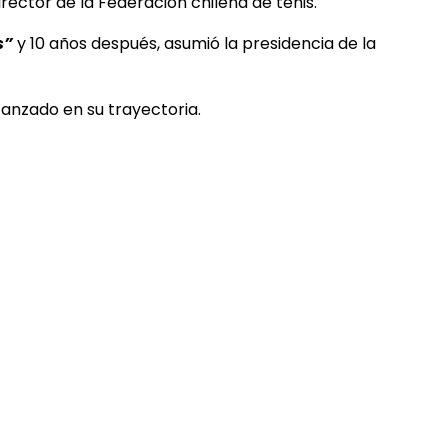
irector
de la Federación chilena de tenis.
s”
y 10 años después, asumió la presidencia de la
canzado en su trayectoria.