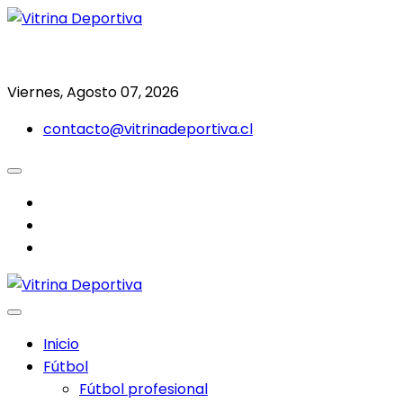
Saltar
al
Todo en deporte nacional e internacional
Vitrina Deportiva
contenido
Viernes, Agosto 07, 2026
contacto@vitrinadeportiva.cl
facebook
twitter
instagram
Inicio
Fútbol
Fútbol profesional