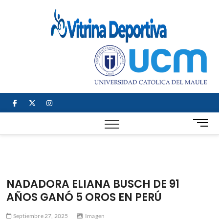
Saltar
al
Vitrin
TODO EN
contenido
DEPORTE
Depor
NACIONAL E
INTERNACIONAL
facebook
twitter
instagram
B
o
t
ó
n
d
NADADORA ELIANA BUSCH DE 91
e
AÑOS GANÓ 5 OROS EN PERÚ
m
e
Septiembre 27, 2025
Imagen
n