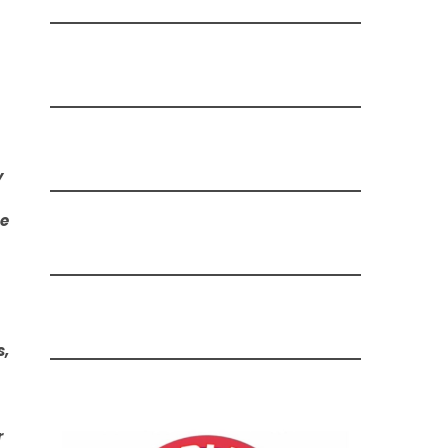
y
ue
s,
r