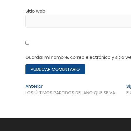
Sitio web
Guardar mi nombre, correo electrónico y sitio 
Navegación
Entrada
Anterior
Si
anterior:
LOS ÚLTIMOS PARTIDOS DEL AÑO QUE SE VA
F
de
entradas