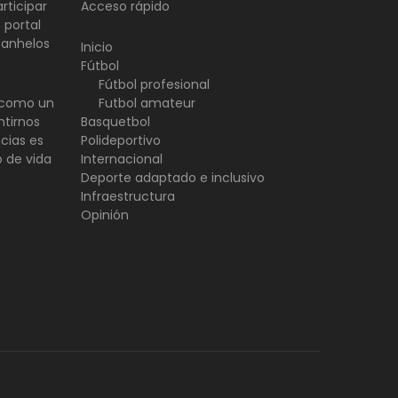
rticipar
Acceso rápido
 portal
 anhelos
Inicio
Fútbol
Fútbol profesional
d como un
Futbol amateur
ntirnos
Basquetbol
ncias es
Polideportivo
o de vida
Internacional
Deporte adaptado e inclusivo
Infraestructura
Opinión