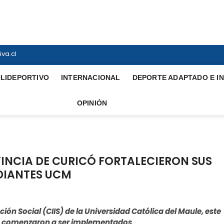
ortiva
INTERNACIONAL
va.cl
LIDEPORTIVO
INTERNACIONAL
DEPORTE ADAPTADO E I
OPINIÓN
INCIA DE CURICÓ FORTALECIERON SUS
DIANTES UCM
ión Social (CIIS) de la Universidad Católica del
Maule, este
ya comenzaron a ser implementados.