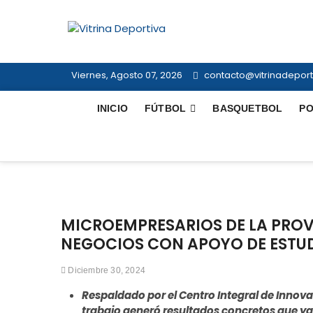
Saltar
al
Vitrina Dep
contenido
TODO EN DEPORTE NACIONAL E 
Viernes, Agosto 07, 2026
contacto@vitrinadeporti
INICIO
FÚTBOL
BASQUETBOL
PO
MICROEMPRESARIOS DE LA PROV
NEGOCIOS CON APOYO DE ESTU
Diciembre 30, 2024
Respaldado por el Centro Integral de Innovac
trabajo generó resultados concretos que 