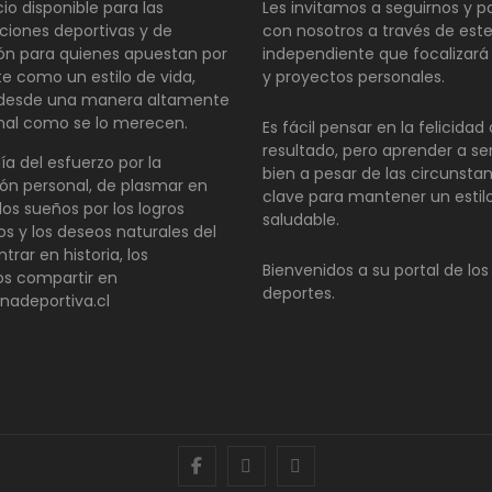
io disponible para las
Les invitamos a seguirnos y pa
ciones deportivas y de
con nosotros a través de este
ión para quienes apuestan por
independiente que focalizará
te como un estilo de vida,
y proyectos personales.
 desde una manera altamente
nal como se lo merecen.
Es fácil pensar en la felicida
resultado, pero aprender a se
día del esfuerzo por la
bien a pesar de las circunsta
ón personal, de plasmar en
clave para mantener un estil
los sueños por los logros
saludable.
os y los deseos naturales del
ntrar en historia, los
Bienvenidos a su portal de los
s compartir en
deportes.
inadeportiva.cl
facebook
twitter
instagram