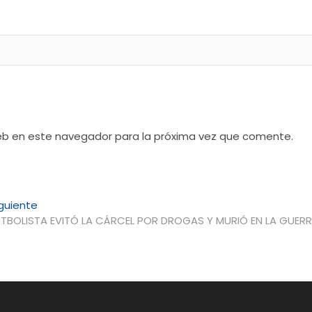
web en este navegador para la próxima vez que comente.
Entrada
guiente
siguiente:
UTBOLISTA EVITÓ LA CÁRCEL POR DROGAS Y MURIÓ EN LA GUER