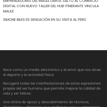
EMPRENDEDORES DEL MAULE DAN EL SALTO AL COMERCIO
DIGITAL CON NUEVO TALLER DEL HUB ITINERANTE VINCULA
MAULE
SIMONE BILES ES SENSACIÓN EN SU VISITA AL PERÚ
Nace como un medio electrónico y el amor que nos atrae
el deporte y la actividad física.
Recogerá todas las manifestaciones de estas expresiones
propias del ser humano que permite mejorar la calidad de
vida y ser felices.
Una vitrina de apoyo y descubrimiento de técnicos,
deportistas y dirigentes que enaltecen con su entrega las