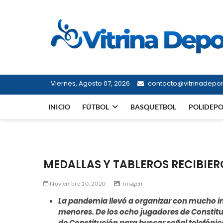
Saltar
al
contenido
Viernes, Agosto 07, 2026
contacto@vitrinadeport
INICIO
FÚTBOL
BASQUETBOL
POLIDEP
MEDALLAS Y TABLEROS RECIBIE
Noviembre 10, 2020
Imagen
La pandemia llevó a organizar con mucho ing
menores. De los ocho jugadores de Constituc
de Constitución para buscar señal telefóni