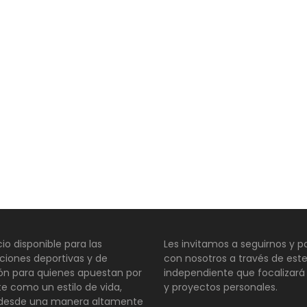
io disponible para las
Les invitamos a seguirnos y pa
ciones deportivas y de
con nosotros a través de este
ión para quienes apuestan por
independiente que focalizará
te como un estilo de vida,
y proyectos personales.
 desde una manera altamente