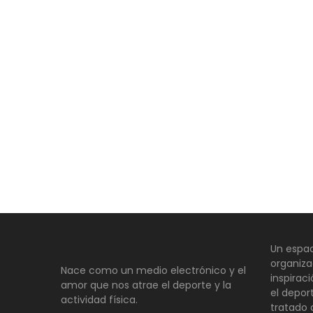
Un espac
organiza
Nace como un medio electrónico y el
inspirac
amor que nos atrae el deporte y la
el depor
actividad física.
tratado