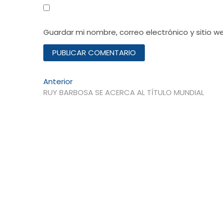
Guardar mi nombre, correo electrónico y sitio 
Navegación
Entrada
Anterior
anterior:
RUY BARBOSA SE ACERCA AL TÍTULO MUNDIAL
de
entradas