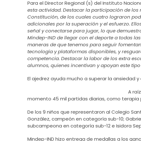
Para el Director Regional (s) del Instituto Naci
esta actividad. Destacar la participación de l
Constitución, de los cuales cuatro lograron po
adicionales por la superación y el esfuerzo. Ell
señal y conectarse para jugar, lo que demuestr
Mindep-IND de llegar con el deporte a todas l
maneras de que tenemos para seguir fomentan
tecnología y plataformas disponibles, y resguar
competencia. Destacar la labor de los extra esco
alumnos, quienes incentivan y apoyan este tipo
El ajedrez ayuda mucho a superar la ansiedad y 
A raí
momento 45 mil partidas diarias, como terapia p
De los 9 niños que representaron al Colegio San
González, campeón en categoría sub-10; Gabriel
subcampeona en categoría sub-12 e Isidora Sep
Mindep-IND hizo entrega de medallas a los gan