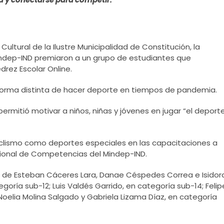
ultural de la Ilustre Municipalidad de Constitución, la
Mindep-IND premiaron a un grupo de estudiantes que
drez Escolar Online.
orma distinta de hacer deporte en tiempos de pandemia.
ermitió motivar a niños, niñas y jóvenes en jugar “el deport
 ciclismo como deportes especiales en las capacitaciones a
cional de Competencias del Mindep-IND.
os de Esteban Cáceres Lara, Danae Céspedes Correa e Isidor
oría sub-12; Luis Valdés Garrido, en categoría sub-14; Felip
oelia Molina Salgado y Gabriela Lizama Díaz, en categoría