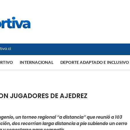
Vitrina Deportiva
TODO EN DEPORTE NACIONAL E INTERNACIONAL
iva.cl
ORTIVO
INTERNACIONAL
DEPORTE ADAPTADO E INCLUSIVO
RON JUGADORES DE AJEDREZ
enio, un torneo regional “a distancia” que reunió a 103
ión, dos recorrían larga distancia a pie subiendo un cerro
ca y conectarse para competir.