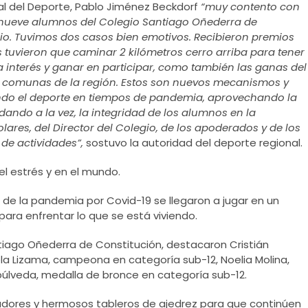
onal del Deporte, Pablo Jiménez Beckdorf
“muy contento con
os nueve alumnos del Colegio Santiago Oñederra de
dio. Tuvimos dos casos bien emotivos. Recibieron premios
os tuvieron que caminar 2 kilómetros cerro arriba para tener
a interés y ganar en participar, como también las ganas del
as comunas de la región. Estos son nuevos mecanismos y
do el deporte en tiempos de pandemia, aprovechando la
dando a la vez, la integridad de los alumnos en la
lares, del Director del Colegio, de los apoderados y de los
 de actividades”,
sostuvo la autoridad del deporte regional.
el estrés y en el mundo.
z de la pandemia por Covid-19 se llegaron a jugar en un
ara enfrentar lo que se está viviendo.
tiago Oñederra de Constitución, destacaron Cristián
a Lizama, campeona en categoría sub-12, Noelia Molina,
úlveda, medalla de bronce en categoría sub-12.
adores y hermosos tableros de ajedrez para que continúen