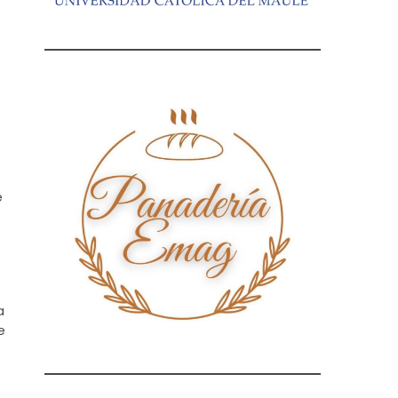
e
a
e