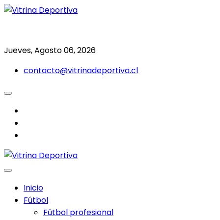
Saltar
al
Todo en deporte nacional e internacional
Vitrina Deportiva
contenido
Jueves, Agosto 06, 2026
contacto@vitrinadeportiva.cl
facebook
twitter
instagram
Inicio
Fútbol
Fútbol profesional