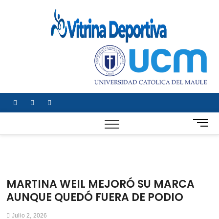
Saltar
al
Vitrin
TODO EN
contenido
DEPORTE
Depor
NACIONAL E
INTERNACIONA
facebook
twitter
instagram
B
o
t
ó
n
d
MARTINA WEIL MEJORÓ SU MARCA
e
AUNQUE QUEDÓ FUERA DE PODIO
m
e
Julio 2, 2026
n