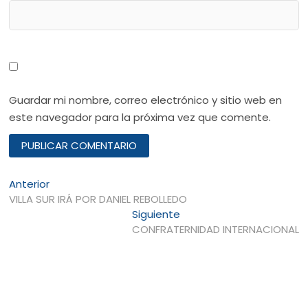
Guardar mi nombre, correo electrónico y sitio web en
este navegador para la próxima vez que comente.
Navegación
Entrada
Anterior
anterior:
VILLA SUR IRÁ POR DANIEL REBOLLEDO
de
Entrada
Siguiente
entradas
siguiente:
CONFRATERNIDAD INTERNACIONAL