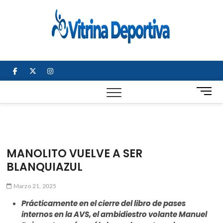
Saltar
al
Vitrin
TODO EN
contenido
DEPORTE
Depor
NACIONAL E
INTERNACIONAL
facebook
twitter
instagram
B
o
t
ó
n
d
MANOLITO VUELVE A SER
e
BLANQUIAZUL
m
e
Marzo 21, 2025
n
ú
Prácticamente en el cierre del libro de pases
internos en la AVS, el ambidiestro volante Manuel