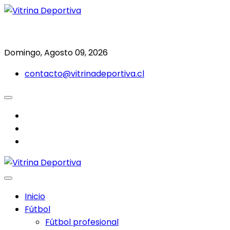
Saltar
al
Todo en deporte nacional e internacional
Vitrina Deportiva
contenido
Domingo, Agosto 09, 2026
contacto@vitrinadeportiva.cl
facebook
twitter
instagram
Inicio
Fútbol
Fútbol profesional