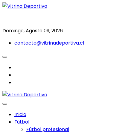
Saltar
al
Todo en deporte nacional e internacional
Vitrina Deportiva
contenido
Domingo, Agosto 09, 2026
contacto@vitrinadeportiva.cl
facebook
twitter
instagram
Inicio
Fútbol
Fútbol profesional