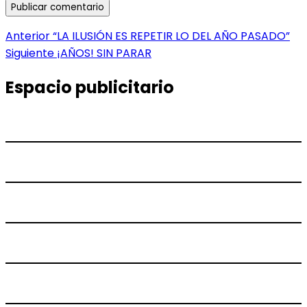
Navegación
Entrada
Anterior
“LA ILUSIÓN ES REPETIR LO DEL AÑO PASADO”
anterior:
Entrada
Siguiente
¡AÑOS! SIN PARAR
de
siguiente:
entradas
Espacio publicitario