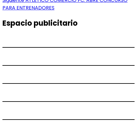
Siguiente
ATLÉTICO COMERCIO FC. ABRE CONCURSO
entradas
siguiente:
PARA ENTRENADORES
Espacio publicitario