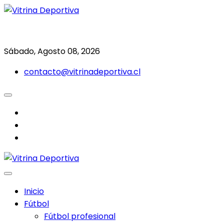
Saltar
al
Todo en deporte nacional e internacional
Vitrina Deportiva
contenido
Sábado, Agosto 08, 2026
contacto@vitrinadeportiva.cl
facebook
twitter
instagram
Inicio
Fútbol
Fútbol profesional