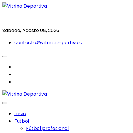
Saltar
al
Todo en deporte nacional e internacional
Vitrina Deportiva
contenido
Sábado, Agosto 08, 2026
contacto@vitrinadeportiva.cl
facebook
twitter
instagram
Inicio
Fútbol
Fútbol profesional