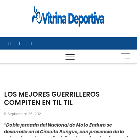
Saltar
al
Vitrin
TODO EN
contenido
DEPORTE
Depor
NACIONAL E
INTERNACIONA
facebook
twitter
instagram
B
o
t
ó
n
d
LOS MEJORES GUERRILLEROS
e
COMPITEN EN TIL TIL
m
e
Septiembre 25, 2021
n
ú
*
Doble jornada del Nacional de Moto Enduro se
desarrolla en el Circuito Rungue, con presencia de lo