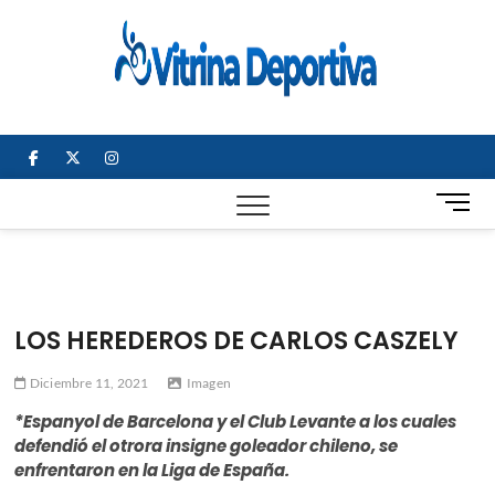
Saltar
al
Vitrin
TODO EN
contenido
DEPORTE
Depor
NACIONAL E
INTERNACIONAL
facebook
twitter
instagram
B
o
t
ó
n
d
LOS HEREDEROS DE CARLOS CASZELY
e
m
Diciembre 11, 2021
Imagen
e
n
*Espanyol de Barcelona y el Club Levante a los cuales
ú
defendió el otrora insigne goleador chileno, se
enfrentaron en la Liga de España.