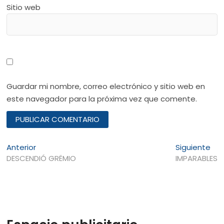
Sitio web
Guardar mi nombre, correo electrónico y sitio web en
este navegador para la próxima vez que comente.
Navegación
Entrada
Ent
Anterior
Siguiente
anterior:
sig
DESCENDIÓ GRËMIO
IMPARABLES
de
entradas