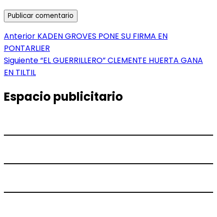
Navegación
Entrada
Anterior
KADEN GROVES PONE SU FIRMA EN
anterior:
PONTARLIER
de
Entrada
Siguiente
“EL GUERRILLERO” CLEMENTE HUERTA GANA
entradas
siguiente:
EN TILTIL
Espacio publicitario