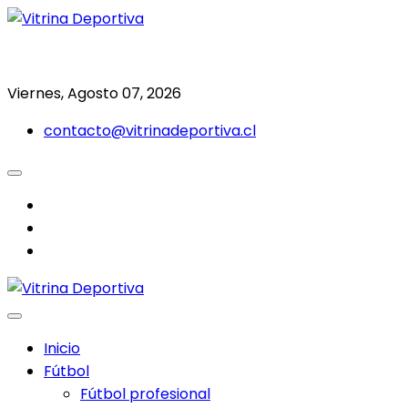
Saltar
al
Todo en deporte nacional e internacional
Vitrina Deportiva
contenido
Viernes, Agosto 07, 2026
contacto@vitrinadeportiva.cl
facebook
twitter
instagram
Inicio
Fútbol
Fútbol profesional